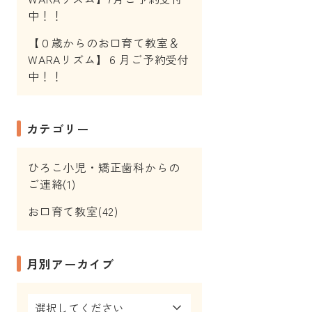
中！！
【０歳からのお口育て教室＆
WARAリズム】６月ご予約受付
中！！
カテゴリー
ひろこ小児・矯正歯科からの
ご連絡(1)
お口育て教室(42)
月別アーカイブ