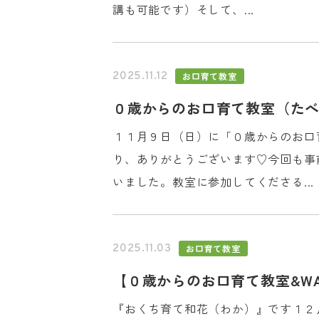
講も可能です）そして、...
お口育て教室
2025.11.12
お電話でのご予
０歳からのお口育て教室（た
092-83
１１月９日（日）に「０歳からのお口
り、ありがとうございます♡今回も事
いました。教室に参加してくださる...
お口育て教室
2025.11.03
【０歳からのお口育て教室&W
『おくち育て和花（わか）』です１２月