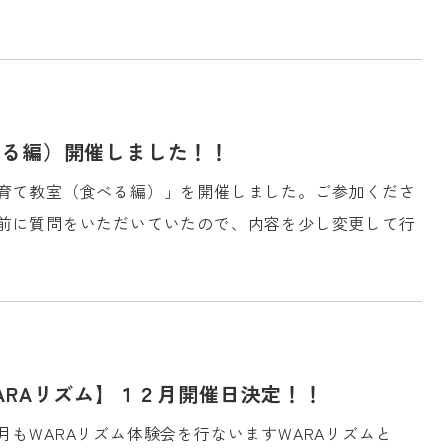
約・ご相談
べる編）開催しました！！
3-8688
育て教室（食べる編）」を開催しました。ご参加くださ
前に質問をいただいていたので、内容を少し変更して行
ARAリズム】１２月開催日決定！！
もWARAリズム体験会を行ないますWARAリズムと