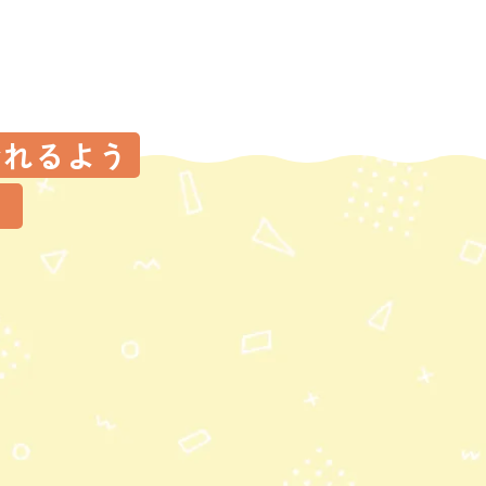
なれるよう
！