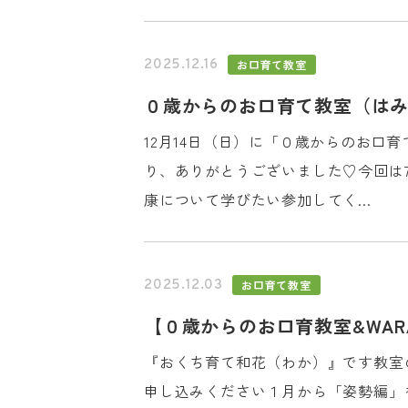
お口育て教室
2025.12.16
０歳からのお口育て教室（は
12月14日（日）に「０歳からのお口
り、ありがとうございました♡今回は
康について学びたい参加してく...
CLINIC CONTENTS
ホーム
治療費
お口育て教室
2025.12.03
コンセプト
アクセス
スタッフ紹介
ひろこ小児
【０歳からのお口育教室&WA
医院案内
プライバシ
『おくち育て和花（わか）』です教室
申し込みください１月から「姿勢編」