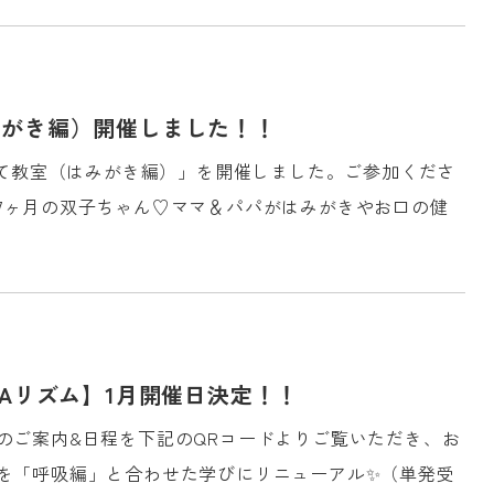
みがき編）開催しました！！
育て教室（はみがき編）」を開催しました。ご参加くださ
7ヶ月の双子ちゃん♡ママ＆パパがはみがきやお口の健
TREATMENT CONTE
小児歯科
小児矯正
・矯正歯科ブログ
0歳からのお口育て(口腔
RAリズム】1月開催日決定！！
ーポリシー
子どもと進める歯科治療
のご案内&日程を下記のQRコードよりご覧いただき、お
マイナス1歳からの
を「呼吸編」と合わせた学びにリニューアル✨（単発受
マタニティ歯科