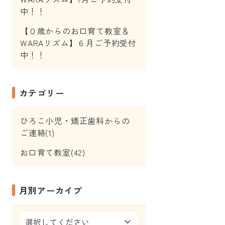
中！！
【０歳からのお口育て教室＆
WARAリズム】６月ご予約受付
中！！
カテゴリー
ひろこ小児・矯正歯科からの
ご連絡(1)
お口育て教室(42)
月別アーカイブ