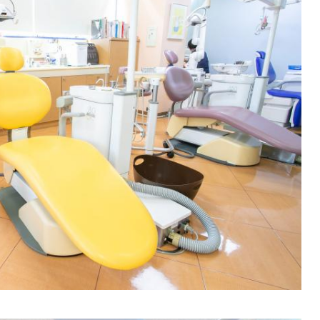
TREATMENT CONTE
小児歯科
小児矯正
・矯正歯科ブログ
0歳からのお口育て(口腔
ーポリシー
子どもと進める歯科治療
マイナス1歳からの
マタニティ歯科