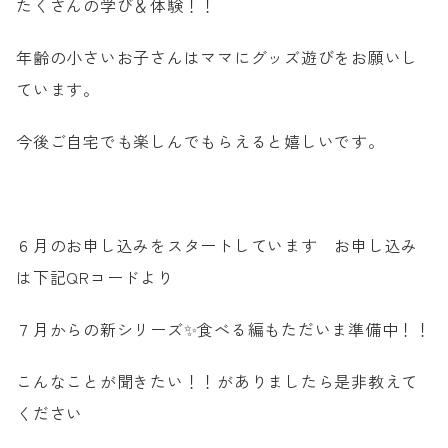
たくさんの学び＆体験！！
WEB予約
年齢の小さいお子さんはママにグッズ遊びをお願いし
ています。
今後ご自宅でも楽しんでもらえると嬉しいです。
６月のお申し込みをスタートしています お申し込み
は下記QRコードより
７月からの新シリーズ✨食べる編もただいま準備中！！
こんなことが聞きたい！！がありましたら是非教えて
ください