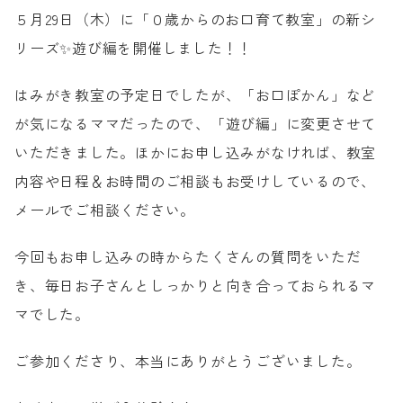
５月29日（木）に「０歳からのお口育て教室」の新シ
小児歯科
リーズ✨遊び編を開催しました！！
小児矯正
0歳からのお口育て(口腔育成)
はみがき教室の予定日でしたが、「お口ぽかん」など
子どもと進める歯科治療
が気になるママだったので、「遊び編」に変更させて
マイナス1歳からの
マタニティ歯科
いただきました。ほかにお申し込みがなければ、教室
詰め物・かぶせ物
内容や日程＆お時間のご相談もお受けしているので、
ご家族の方の歯科治療
成人矯正
メールでご相談ください。
よくあるご相談
今回もお申し込みの時からたくさんの質問をいただ
き、毎日お子さんとしっかりと向き合っておられるマ
マでした。
お電話でのご予約・ご相談
092-833-8688
ご参加くださり、本当にありがとうございました。