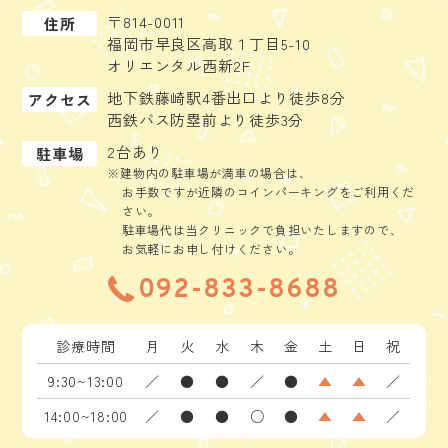
〒814-0011
住所
福岡市早良区高取１丁目5-10
オリエンタル西新2F
地下鉄藤崎駅4番出口より徒歩8分
アクセス
西鉄バス防塁前より徒歩3分
2台あり
駐車場
※建物内の駐車場が満車の場合は、
お手数ですが近隣のコインパーキングをご利用くだ
さい。
駐車場代は当クリニックで負担いたしますので、
お気軽にお申し付けください。
092-833-8688
診療時間
月
火
水
木
金
土
日
祝
9:30~13:00
／
●
●
／
●
▲
▲
／
14:00~18:00
／
●
●
○
●
▲
▲
／