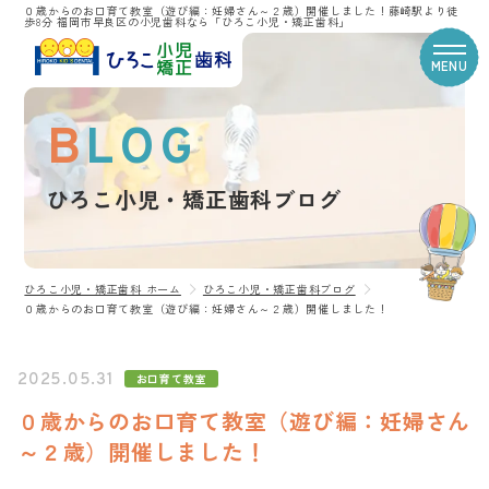
０歳からのお口育て教室（遊び編：妊婦さん～２歳）開催しました！藤崎駅より徒
歩8分 福岡市早良区の小児歯科なら「ひろこ小児・矯正歯科」
MENU
BLOG
CLINIC CONTENTS
ひろこ小児・矯正歯科ブログ
ホーム
コンセプト
スタッフ紹介
ひろこ小児・矯正歯科 ホーム
ひろこ小児・矯正歯科ブログ
０歳からのお口育て教室（遊び編：妊婦さん～２歳）開催しました！
医院案内
治療費
アクセス
2025.05.31
お口育て教室
ひろこ小児・矯正歯科ブログ
０歳からのお口育て教室（遊び編：妊婦さん
プライバシーポリシー
～２歳）開催しました！
TREATMENT CONTENTS