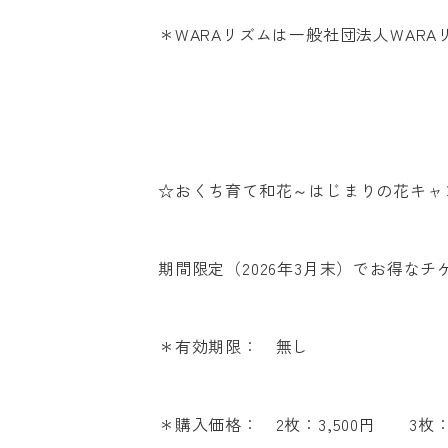
＊WARAリズムは一般社団法人WAR
☆おくち育て和花～はじまりの花キャ
CLINIC CONTENTS
期間限定（2026年3月末）でお得な
ホーム
治療費
コンセプト
アクセス
＊有効期限： 無し
スタッフ紹介
ひろこ小児
医院案内
プライバシ
＊購入価格： 2枚：3,500円 3枚：