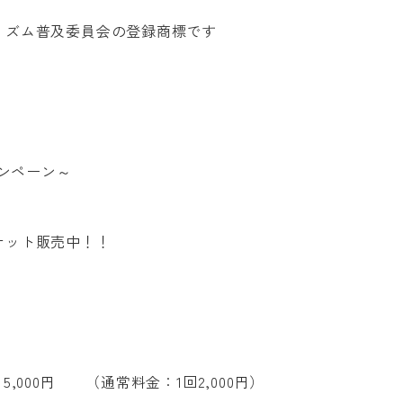
Aリズム普及委員会の登録商標です
ンペーン～
TREATMENT CONTE
チケット販売中！！
小児歯科
小児矯正
・矯正歯科ブログ
0歳からのお口育て(口腔
ーポリシー
子どもと進める歯科治療
マイナス1歳からの
5,000円 （通常料金：1回2,000円）
マタニティ歯科