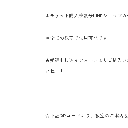
＊チケット購入枚数分LINEショップ
お電話でのご予
＊全ての教室で使用可能です
092-83
★受講申し込みフォームよりご購入いた
いね！！
☆下記QRコードより、教室のご案内＆