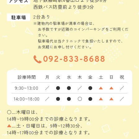
アクセス
西鉄バス防塁前より徒歩3分
2台あり
駐車場
※建物内の駐車場が満車の場合は、
お手数ですが近隣のコインパーキングをご利用くだ
さい。
駐車場代は当クリニックで負担いたしますので、
お気軽にお申し付けください。
092-833-8688
診療時間
月
火
水
木
金
土
日
祝
9:30~13:00
／
●
●
／
●
▲
▲
／
14:00~18:00
／
●
●
○
●
▲
▲
／
○…木曜日は、
14時~19時00分までの診療となります。
▲
…土・日曜日は、9時~12時30分、
14時~17時00分までの診療となります。