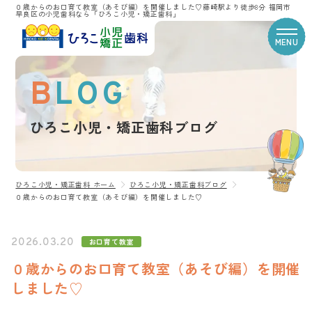
０歳からのお口育て教室（あそび編）を開催しました♡藤崎駅より徒歩8分 福岡市
早良区の小児歯科なら「ひろこ小児・矯正歯科」
MENU
BLOG
CLINIC CONTENTS
ひろこ小児・矯正歯科ブログ
ホーム
コンセプト
スタッフ紹介
ひろこ小児・矯正歯科 ホーム
ひろこ小児・矯正歯科ブログ
０歳からのお口育て教室（あそび編）を開催しました♡
医院案内
治療費
アクセス
2026.03.20
お口育て教室
ひろこ小児・矯正歯科ブログ
０歳からのお口育て教室（あそび編）を開催
プライバシーポリシー
しました♡
TREATMENT CONTENTS