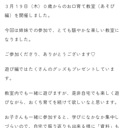
３月１９日（木）０歳からのお口育て教室（あそび
小児歯科
編）を開催しました。
小児矯正
0歳からのお口育て(口腔育成)
今回は姉妹での参加で、とても賑やかな楽しい教室に
子どもと進める歯科治療
なりました。
マイナス1歳からの
マタニティ歯科
詰め物・かぶせ物
ご参加くださり、ありがとうございます♡
ご家族の方の歯科治療
成人矯正
遊び編ではたくさんのグッズもプレゼントしていま
よくあるご相談
す。
教室内でも一緒に遊びますが、是非自宅でも楽しく遊
お電話でのご予約・ご相談
びながら、おくち育てを続けて欲しいなと思います。
092-833-8688
お子さんも一緒に参加すると、学びになかなか集中し
づらいので、自宅で振り返りも出来る様に「資料」も