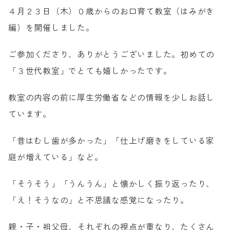
４月２３日（木）０歳からのお口育て教室（はみがき
小児歯科
編）を開催しました。
小児矯正
0歳からのお口育て(口腔育成)
ご参加くださり、ありがとうございました。初めての
子どもと進める歯科治療
「３世代教室」でとても嬉しかったです。
マイナス1歳からの
マタニティ歯科
詰め物・かぶせ物
教室の内容の前に厚生労働省などの情報を少しお話し
ご家族の方の歯科治療
ています。
成人矯正
よくあるご相談
「昔はむし歯が多かった」「仕上げ磨きをしている家
庭が増えている」など。
お電話でのご予約・ご相談
「そうそう」「うんうん」と懐かしく振り返ったり、
092-833-8688
「え！そうなの」と不思議な感覚になったり。
親・子・祖父母、それぞれの視点が重なり、たくさん