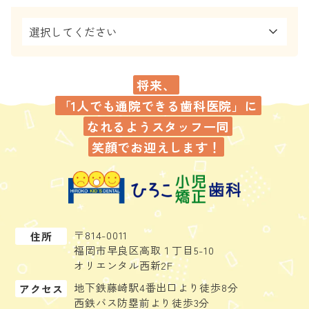
将来、
「1人でも通院できる歯科医院」に
なれるよう
スタッフ一同
笑顔でお迎えします！
〒814-0011
住所
福岡市早良区高取１丁目5-10
オリエンタル西新2F
地下鉄藤崎駅4番出口より徒歩8分
アクセス
西鉄バス防塁前より徒歩3分