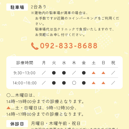
2台あり
駐車場
※建物内の駐車場が満車の場合は、
お手数ですが近隣のコインパーキングをご利用くだ
さい。
駐車場代は当クリニックで負担いたしますので、
お気軽にお申し付けください。
092-833-8688
診療時間
月
火
水
木
金
土
日
祝
9:30~13:00
／
●
●
／
●
▲
▲
／
14:00~18:00
／
●
●
○
●
▲
▲
／
○…木曜日は、
14時~19時00分までの診療となります。
▲
…土・日曜日は、9時~12時30分、
14時~17時00分までの診療となります。
月曜日・木曜午前・祝日
休診日