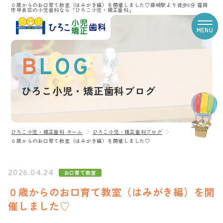
０歳からのお口育て教室（はみがき編）を開催しました♡藤崎駅より徒歩8分 福岡
市早良区の小児歯科なら「ひろこ小児・矯正歯科」
MENU
BLOG
CLINIC CONTENTS
ひろこ小児・矯正歯科ブログ
ホーム
コンセプト
スタッフ紹介
ひろこ小児・矯正歯科 ホーム
ひろこ小児・矯正歯科ブログ
０歳からのお口育て教室（はみがき編）を開催しました♡
医院案内
治療費
アクセス
2026.04.24
お口育て教室
ひろこ小児・矯正歯科ブログ
０歳からのお口育て教室（はみがき編）を開
プライバシーポリシー
催しました♡
TREATMENT CONTENTS